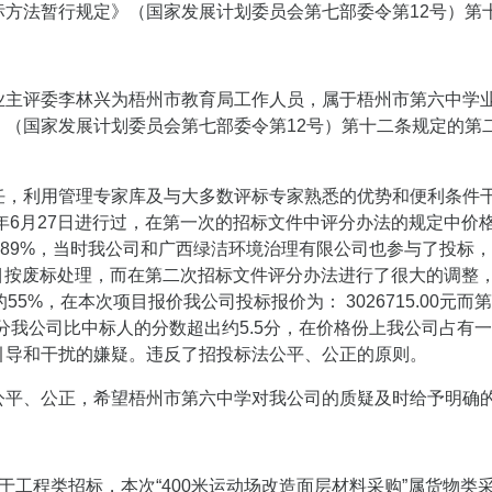
标方法暂行规定》（国家发展计划委员会第七部委令第12号）第
业主评委李林兴为梧州市教育局工作人员，属于梧州市第六中学
》（国家发展计划委员会第七部委令第12号）第十二条规定的第
任，利用管理专家库及与大多数评标专家熟悉的优势和便利条件
年6月27日进行过，在第一次的招标文件中评分办法的规定中价格
占89%，当时我公司和广西绿洁环境治理有限公司也参与了投标
项目按废标处理，而在第二次招标文件评分办法进行了很大的调整，
55%，在本次项目报价我公司投标报价为： 3026715.00
的价格分我公司比中标人的分数超出约5.5分，在价格份上我公司占
引导和干扰的嫌疑。违反了招投标法公平、公正的原则。
公平、公正，希望梧州市第六中学对我公司的质疑及时给予明确
于工程类招标，本次“400米运动场改造面层材料采购”属货物类