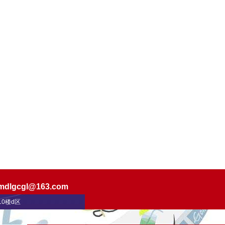
mdlgcgl@163.com
0楼d区