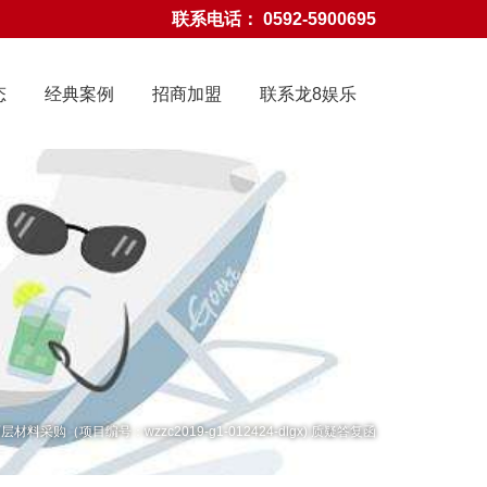
联系电话： 0592-5900695
态
经典案例
招商加盟
联系龙8娱乐
龙8国际官网-龙8娱乐
材料采购（项目编号：wzzc2019-g1-012424-dlgx) 质疑答复函