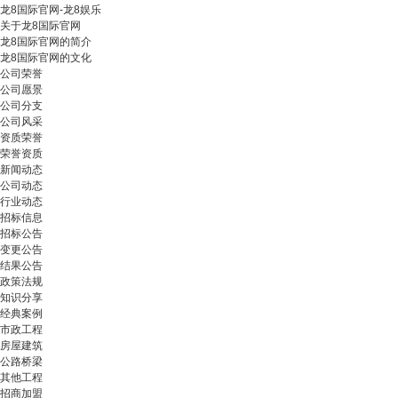
龙8国际官网-龙8娱乐
关于龙8国际官网
龙8国际官网的简介
龙8国际官网的文化
公司荣誉
公司愿景
公司分支
公司风采
资质荣誉
荣誉资质
新闻动态
公司动态
行业动态
招标信息
招标公告
变更公告
结果公告
政策法规
知识分享
经典案例
市政工程
房屋建筑
公路桥梁
其他工程
招商加盟