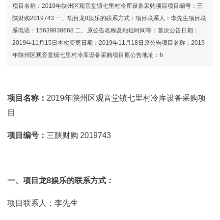
正公告东霖工程管理有限公司-龙8国际官网
项目名称：2019年陕州区观音堂镇七里村冷库设备采购项目项目编号：三
陕财购2019743 一、项目龙8娱乐的联系方式：项目联系人：李先生项目联
系电话：15639838668 二、原公告名称及地址时间等：首次公告日期：
2019年11月15日本次变更日期：2019年11月18日原公告项目名称：2019
年陕州区观音堂镇七里村冷库设备采购项目原公告地址：h
项目名称：
2019年陕州区观音堂镇七里村冷库设备采购项
目
项目编号：
三陕财购 2019743
一、项目龙8娱乐的联系方式：
项目联系人：李先生