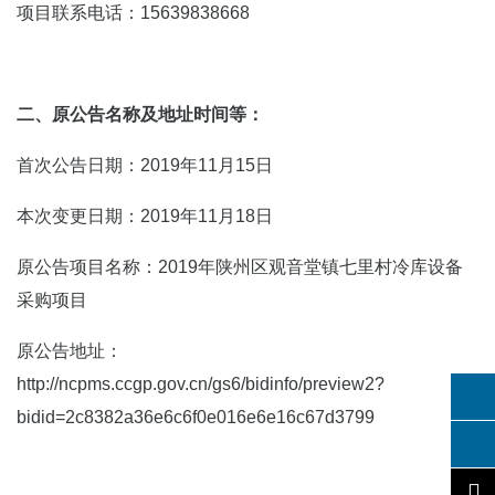
项目联系电话：15639838668
二、原公告名称及地址时间等：
首次公告日期：2019年11月15日
本次变更日期：2019年11月18日
原公告项目名称：2019年陕州区观音堂镇七里村冷库设备
采购项目
原公告地址：
http://ncpms.ccgp.gov.cn/gs6/bidinfo/preview2?
bidid=2c8382a36e6c6f0e016e6e16c67d3799