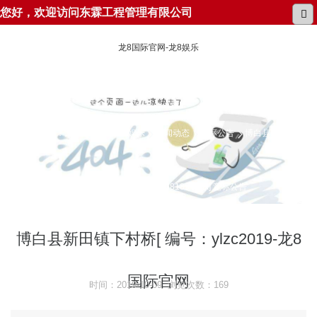
您好，欢迎访问东霖工程管理有限公司
龙8国际官网-龙8娱乐
所在位置：
龙8国际官网-龙8娱乐
新闻动态
招标公告
博白县新田镇下
村桥[ 编号：ylzc2019-j2-68185-dlgx] 竞标公告
博白县新田镇下村桥[ 编号：ylzc2019-龙8
国际官网
时间：2019-10-09 浏览次数：169