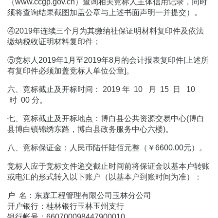
（www.ccgp.gov.cn）查询相关竞标人主体信用记录，同时
须将查询结果截图加盖公章与上述书面声明一并提交）。
④2019年连续三个月为其缴纳社保证明材料复印件及依法
缴纳税收证明材料复印件；
⑤竞标人2019年1月至2019年8月的会计报表复印件[上述所
有复印件必须加盖竞标人单位公章]。
六、竞标截止及开标时间： 2019 年 10 月 15 日 10
时 00 分。
七、竞标截止及开标地点：博白县公共资源交易中心(博白
县博白镇锦绣东路，博白县政务服务中心六楼)。
八、竞标保证金：人民币陆仟陆佰元整（￥6600.00元）。
竞标人应于竞标文件递交截止时间前将保证金以基本户转账
或电汇的形式转入以下账户（以基本户到账时间为准）：
户 名：东霖工程管理有限公司玉林分公司
开户银行：桂林银行玉林玉州支行
银行帐号：660700098447900010