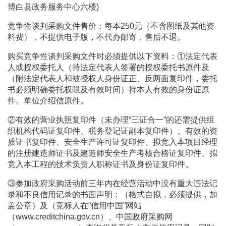
博白县政务服务中心六楼)
竞争性谈判采购文件售价：每本250元（
不
含图纸及
其
他资
料费），不提供电子版，不代办邮寄，售后不退。
购买竞争性谈判采购文件时必须提供以下资料：①法定代表
人或授权委托人（持法定代表人签署的授权委托书原件及
（附法定代表人和被授权人身份证正、反两面复印件，委托
书必须明确委托权限及有效时间）持本人有效的身份证原
件。单位介绍信原件。
②有效的营业执照复印件（未办理“三证合一”的还需提供组
织机构代码证复印件、税务登记证副本复印件）、有效的资
质证书复印件、安全生产许可证复印件、拟竞入本项目经理
的注册建造师证书及建造师安全生产考核合格证复印件、拟
竞入本工程的技术负责人职称证书及身份证复印件。
③参加政府采购活动前三年内在经营活动中没有重大违法记
录和不良信用记录的书面声明；（格式自拟，必须提供，加
盖公章）及（竞标人在“信用中国”网站
（www.creditchina.gov.cn）、中国政府采购网