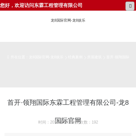
您好，欢迎访问东霖工程管理有限公司
龙8国际官网-龙8娱乐
所在位置：
龙8国际官网-龙8娱乐
经典案例
房屋建筑
首开·领翔国际
首开·领翔国际东霖工程管理有限公司-龙8
国际官网
时间：2010-10-15 浏览次数：192