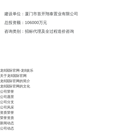
建设单位：厦门市首开翔泰置业有限公司
总投资额：106000万元
咨询类别：招标代理及全过程造价咨询
龙8国际官网-龙8娱乐
关于龙8国际官网
龙8国际官网的简介
龙8国际官网的文化
公司荣誉
公司愿景
公司分支
公司风采
资质荣誉
荣誉资质
新闻动态
公司动态